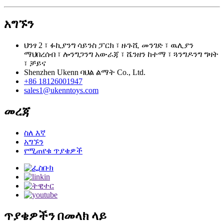
አግኙን
ህንፃ 2 ፣ ፉኪያንግ ሳይንስ ፓርክ ፣ ዙጉሺ መንገድ ፣ ዉሊያን
ማህበረሰብ ፣ ሎንግጋንግ አውራጃ ፣ ሼንዘን ከተማ ፣ ጓንግዶንግ ግዛት
፣ ቻይና
Shenzhen Ukenn ባህል ልማት Co., Ltd.
+86 18126001947
sales1@ukenntoys.com
መረጃ
ስለ እኛ
አግኙን
የሚጠየቁ ጥያቄዎች
ጥያቄዎችን በመላክ ላይ