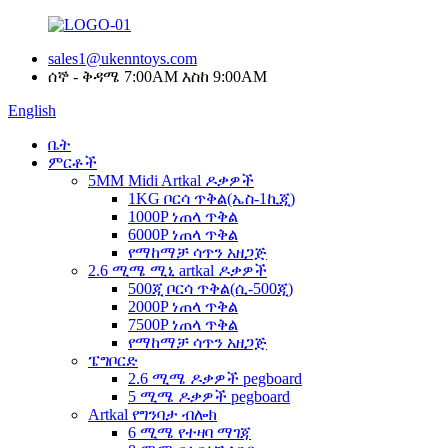
sales1@ukenntoys.com
ሰኞ - ቅዳሜ 7:00AM እስከ 9:00AM
English
ቤት
ምርቶች
5MM Midi Artkal ዶቃዎች
1KG ቦርሳ ጥቅል(ኤስ-1ኪጂ)
1000P ነጠላ ጥቅል
6000P ነጠላ ጥቅል
የማከማቻ ሳጥን አዘጋጅ
2.6 ሚሜ ሚኒ artkal ዶቃዎች
500ጂ ቦርሳ ጥቅል(ሲ-500ጂ)
2000P ነጠላ ጥቅል
7500P ነጠላ ጥቅል
የማከማቻ ሳጥን አዘጋጅ
ፔግቦርድ
2.6 ሚሜ ዶቃዎች pegboard
5 ሚሜ ዶቃዎች pegboard
Artkal የግንባታ ብሎክ
6 ሚሜ የተዛባ ማገጃ