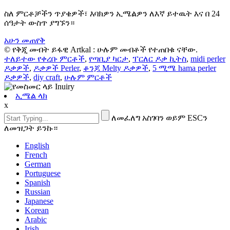
ስለ ምርቶቻችን ጥያቄዎች፣ እባክዎን ኢሜልዎን ለእኛ ይተዉት እና በ 24
ሰዓታት ውስጥ ያግኙን።
አሁን መጠየቅ
© የቅጂ መብት ይፋዊ Artkal : ሁሉም መብቶች የተጠበቁ ናቸው.
ተለይተው የቀረቡ ምርቶች
,
የጣቢያ ካርታ
,
ፐርለር ዶቃ ኪትስ
,
midi perler
ዶቃዎች
,
ዶቃዎች Perler
,
ቆንጆ Melty ዶቃዎች
,
5 ሚሜ hama perler
ዶቃዎች
,
diy craft
,
ሁሉም ምርቶች
ኢሜል ላክ
x
ለመፈለግ አስገባን ወይም ESCን
ለመዝጋት ይንኩ።
English
French
German
Portuguese
Spanish
Russian
Japanese
Korean
Arabic
Irish