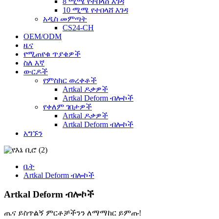
8 ሚሜ የተበላሸ እገዳ
10 ሚሜ የተበላሸ እገዳ
አዲስ መምጣት
CS24-CH
OEM/ODM
ዜና
የሚጠየቁ ጥያቄዎች
ስለ እኛ
ውርዶች
የምስክር ወረቀቶች
Artkal ዶቃዎች
Artkal Deform ብሎኮች
የቀለም ገበታዎች
Artkal ዶቃዎች
Artkal Deform ብሎኮች
አግኙን
ቤት
Artkal Deform ብሎኮች
Artkal Deform ብሎኮች
ጤና ይስጥልኝ ምርቶቻችንን ለማማከር ይምጡ!